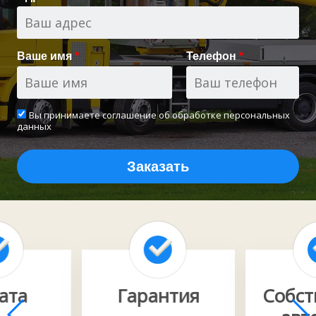
Ваше имя
*
Телефон
*
Вы принимаете
соглашение об обработке персональных
данных
Заказать
ата
Гарантия
Собст