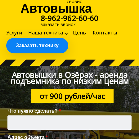
сервис
Автовышка
8-962-962-60-60
заказать звонок
Услуги
Наша техника
Цены
Контакты
Заказать технику
Автовышки в Озёрах - аренда
подъемника по низким ценам
от 900 рублей/час
Что нужно сделать?
*
Адрес объекта
*